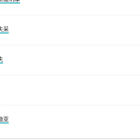
拉夫采
夫
肯迪亚