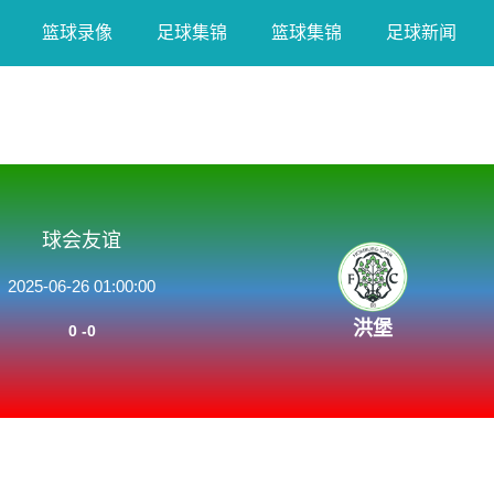
京
篮球录像
足球集锦
篮球集锦
足球新闻
球会友谊
2025-06-26 01:00:00
洪堡
0
-
0