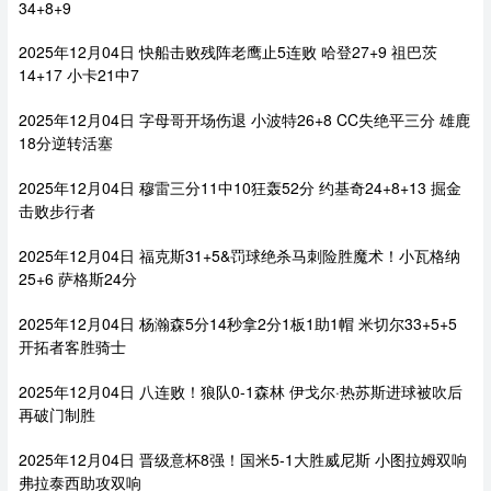
34+8+9
2025年12月04日 快船击败残阵老鹰止5连败 哈登27+9 祖巴茨
14+17 小卡21中7
2025年12月04日 字母哥开场伤退 小波特26+8 CC失绝平三分 雄鹿
18分逆转活塞
2025年12月04日 穆雷三分11中10狂轰52分 约基奇24+8+13 掘金
击败步行者
2025年12月04日 福克斯31+5&罚球绝杀马刺险胜魔术！小瓦格纳
25+6 萨格斯24分
2025年12月04日 杨瀚森5分14秒拿2分1板1助1帽 米切尔33+5+5
开拓者客胜骑士
2025年12月04日 八连败！狼队0-1森林 伊戈尔·热苏斯进球被吹后
再破门制胜
2025年12月04日 晋级意杯8强！国米5-1大胜威尼斯 小图拉姆双响
弗拉泰西助攻双响