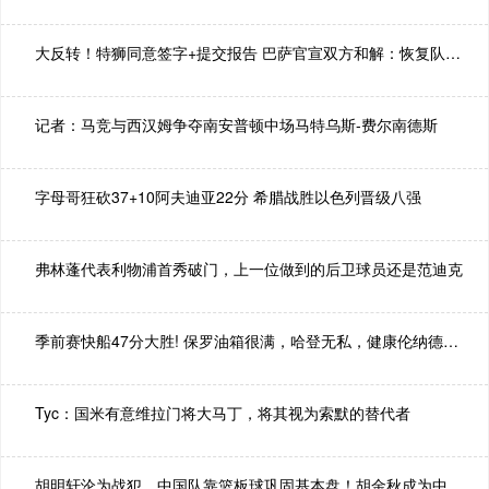
大反转！特狮同意签字+提交报告 巴萨官宣双方和解：恢复队长身份
记者：马竞与西汉姆争夺南安普顿中场马特乌斯-费尔南德斯
字母哥狂砍37+10阿夫迪亚22分 希腊战胜以色列晋级八强
弗林蓬代表利物浦首秀破门，上一位做到的后卫球员还是范迪克
季前赛快船47分大胜! 保罗油箱很满，哈登无私，健康伦纳德无解
Tyc：国米有意维拉门将大马丁，将其视为索默的替代者
胡明轩沦为战犯，中国队靠篮板球巩固基本盘！胡金秋成为中流砥柱