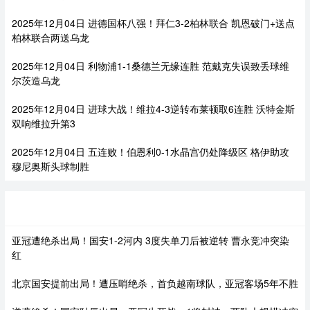
2025年12月04日 进德国杯八强！拜仁3-2柏林联合 凯恩破门+送点
柏林联合两送乌龙
2025年12月04日 利物浦1-1桑德兰无缘连胜 范戴克失误致丢球维
尔茨造乌龙
2025年12月04日 进球大战！维拉4-3逆转布莱顿取6连胜 沃特金斯
双响维拉升第3
2025年12月04日 五连败！伯恩利0-1水晶宫仍处降级区 格伊助攻
穆尼奥斯头球制胜
热门新闻
亚冠遭绝杀出局！国安1-2河内 3度失单刀后被逆转 曹永竞冲突染
红
北京国安提前出局！遭压哨绝杀，首负越南球队，亚冠客场5年不胜