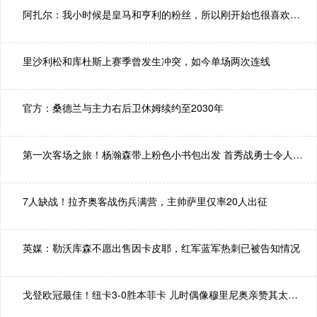
阿扎尔：我小时候是皇马和亨利的粉丝，所以刚开始也很喜欢阿森纳
里沙利松和库杜斯上赛季曾发生冲突，如今单场两次连线
官方：桑德兰与主力右后卫休姆续约至2030年
第一次客场之旅！杨瀚森带上粉色小书包出发 首秀战勇士令人期待
7人缺战！拉齐奥客战伤兵满营，主帅萨里仅率20人出征
英媒：勒沃库森不愿出售因卡皮耶，红军蓝军热刺已被告知情况
戈登欧冠最佳！纽卡3-0胜本菲卡 儿时偶像穆里尼奥亲赞其太厉害