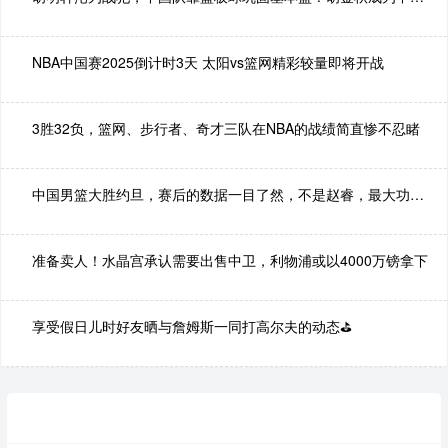
NBA中国赛2025倒计时3天 太阳vs篮网精彩较量即将开战
3胜32负，篮网、步行者、奇才三队在NBA的战绩简直惨不忍睹
中国男篮大胜约旦，赛后的数据一目了然，不是赵睿，最大功臣是他
准备卖人！水晶宫承认需要出售中卫，利物浦或以4000万镑拿下
享受假日儿时好友晒与詹姆斯一同打高尔夫的动态⛳️
热门录像