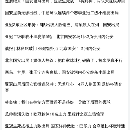
逆袭绝杀！国安耻辱出局，亚冠生死战：1将封神，两队大规模冲突
国安提前无缘出线，中超球队连续两个赛季亚冠二级小组赛出局
亚冠2东亚区形势：6队出线大阪钢巴、浦项铁人在列，国安出局
亚冠二级联赛小组赛第5轮，北京国安客场1比2负于河内公安
战报 | 林良铭破门 张健智扑点 北京国安 1-2 河内公安
北京国安出局！媒体人热议：把自家球迷打破防了，拉米罗真不行
塞鸟、方昊、张玉宁连失良机，国安被河内公安绝杀小组出局
亚冠出局后国安官微遭怒冲：无羞耻心！4罪人别回国 足协杯请弃
赛
林良铭：我们在控制方面做得不是很好，导致了后面的丢球
瓜帅整活失败！欧冠轮休10名主力 里程碑之夜主场输球
亚冠生死战撤主力致出局 国安洋帅致歉：已尽力 会夺足协杯献球迷