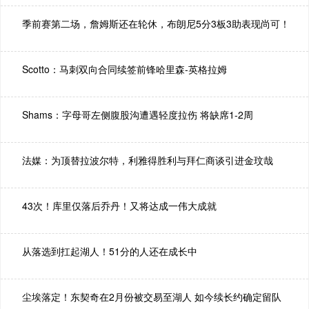
季前赛第二场，詹姆斯还在轮休，布朗尼5分3板3助表现尚可！
Scotto：马刺双向合同续签前锋哈里森-英格拉姆
Shams：字母哥左侧腹股沟遭遇轻度拉伤 将缺席1-2周
法媒：为顶替拉波尔特，利雅得胜利与拜仁商谈引进金玟哉
43次！库里仅落后乔丹！又将达成一伟大成就
从落选到扛起湖人！51分的人还在成长中
尘埃落定！东契奇在2月份被交易至湖人 如今续长约确定留队