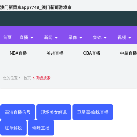
澳门新莆京app7748_澳门新葡游戏京
首页
直播
新闻
录像
集锦
视频
NBA直播
英超直播
CBA直播
中超直播
您的位置：
首页
> 高级搜索
玩球直播nba
高清直播信号
现场美女解说
卫星源-蜘蛛直播
红单解说
蜘蛛直播